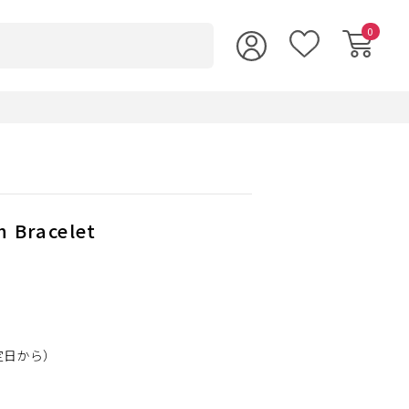
0
n Bracelet
定日から）