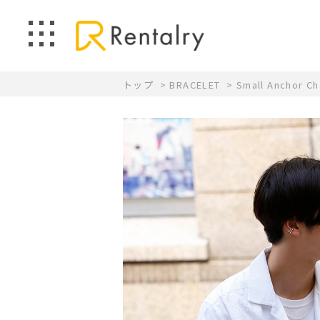
トップ
BRACELET
Small Anchor Ch